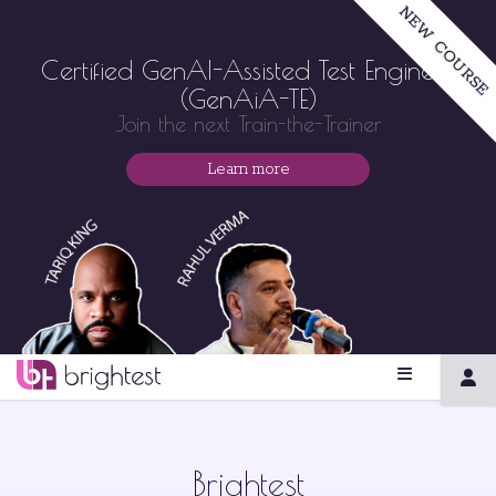
NEW COURSE
Certified GenAI-Assisted Test Engineer
(GenAiA-TE)
Join the next Train-the-Trainer
Learn more
Brightest