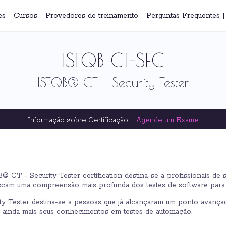
es
Cursos
Provedores de treinamento
Perguntas Freqüentes
ISTQB CT-SEC
ISTQB® CT - Security Tester
Informação sobre Certificação
Agende um Exame
® CT - Security Tester certification destina-se a profissionais d
scam uma compreensão mais profunda dos testes de software para 
ity Tester destina-se a pessoas que já alcançaram um ponto avança
 ainda mais seus conhecimentos em testes de automação.