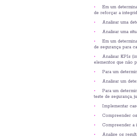
Em um determinad
de reforçar a integrid
Analisar uma det
Analisar uma sit
Em um determinado
de segurança para ca
Analisar KPIs (i
elementos que não p
Para um determin
Analisar um dete
Para um determin
teste de segurança, j
Implementar caso
Compreender os p
Compreender a im
Analise os resul