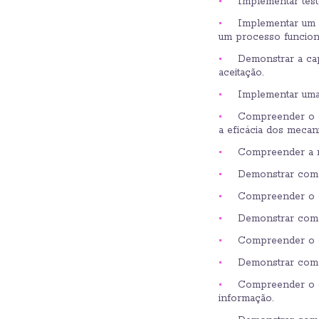
Implementar test
Implementar um c
um processo funciona
Demonstrar a cap
aceitação.
Implementar uma
Compreender o c
a eficácia dos mecan
Compreender a re
Demonstrar como 
Compreender o co
Demonstrar como 
Compreender o co
Demonstrar como 
Compreender o co
informação.