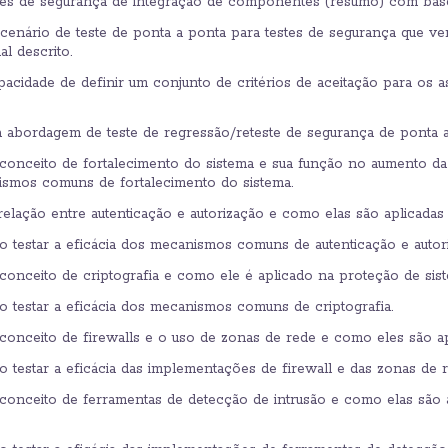
es de segurança de integração de componentes (resumo) com base 
enário de teste de ponta a ponta para testes de segurança que veri
l descrito.
acidade de definir um conjunto de critérios de aceitação para os 
 abordagem de teste de regressão/reteste de segurança de ponta 
onceito de fortalecimento do sistema e sua função no aumento da
ismos comuns de fortalecimento do sistema.
lação entre autenticação e autorização e como elas são aplicadas
testar a eficácia dos mecanismos comuns de autenticação e autori
nceito de criptografia e como ele é aplicado na proteção de sis
testar a eficácia dos mecanismos comuns de criptografia.
nceito de firewalls e o uso de zonas de rede e como eles são ap
testar a eficácia das implementações de firewall e das zonas de r
nceito de ferramentas de detecção de intrusão e como elas são a