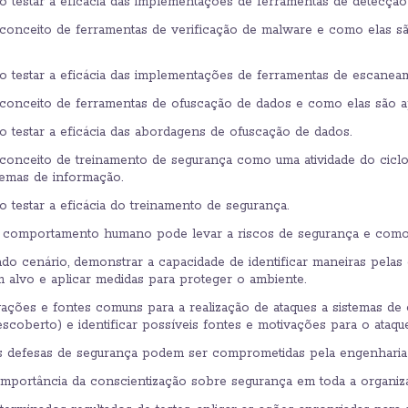
testar a eficácia das implementações de ferramentas de detecção d
nceito de ferramentas de verificação de malware e como elas são
testar a eficácia das implementações de ferramentas de escaneam
onceito de ferramentas de ofuscação de dados e como elas são ap
testar a eficácia das abordagens de ofuscação de dados.
nceito de treinamento de segurança como uma atividade do ciclo 
temas de informação.
testar a eficácia do treinamento de segurança.
comportamento humano pode levar a riscos de segurança e como is
o cenário, demonstrar a capacidade de identificar maneiras pelas
 alvo e aplicar medidas para proteger o ambiente.
vações e fontes comuns para a realização de ataques a sistemas de
escoberto) e identificar possíveis fontes e motivações para o ataque
s defesas de segurança podem ser comprometidas pela engenharia 
mportância da conscientização sobre segurança em toda a organiz