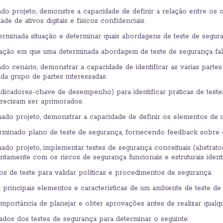
o projeto, demonstre a capacidade de definir a relação entre os o
ade de ativos digitais e físicos confidenciais.
erminada situação e determinar quais abordagens de teste de segur
uação em que uma determinada abordagem de teste de segurança falho
 cenário, demonstrar a capacidade de identificar as várias partes i
da grupo de partes interessadas.
ndicadores-chave de desempenho) para identificar práticas de test
recisam ser aprimorados.
ado projeto, demonstrar a capacidade de definir os elementos de 
rminado plano de teste de segurança, fornecendo feedback sobre o
ado projeto, implementar testes de segurança conceituais (abstra
untamente com os riscos de segurança funcionais e estruturais identi
s de teste para validar políticas e procedimentos de segurança.
rincipais elementos e características de um ambiente de teste de 
portância de planejar e obter aprovações antes de realizar qualqu
tados dos testes de segurança para determinar o seguinte: