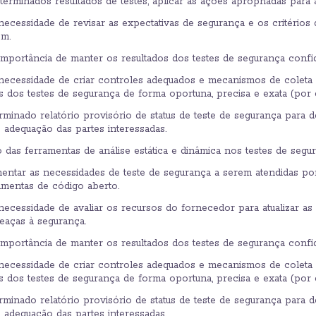
rminados resultados de testes, aplicar as ações apropriadas para 
cessidade de revisar as expectativas de segurança e os critérios
em.
portância de manter os resultados dos testes de segurança confid
ecessidade de criar controles adequados e mecanismos de coleta 
tus dos testes de segurança de forma oportuna, precisa e exata (por
rminado relatório provisório de status de teste de segurança para d
 adequação das partes interessadas.
 das ferramentas de análise estática e dinâmica nos testes de segur
entar as necessidades de teste de segurança a serem atendidas p
mentas de código aberto.
cessidade de avaliar os recursos do fornecedor para atualizar as
eaças à segurança.
portância de manter os resultados dos testes de segurança confid
ecessidade de criar controles adequados e mecanismos de coleta 
tus dos testes de segurança de forma oportuna, precisa e exata (por
rminado relatório provisório de status de teste de segurança para d
 adequação das partes interessadas.