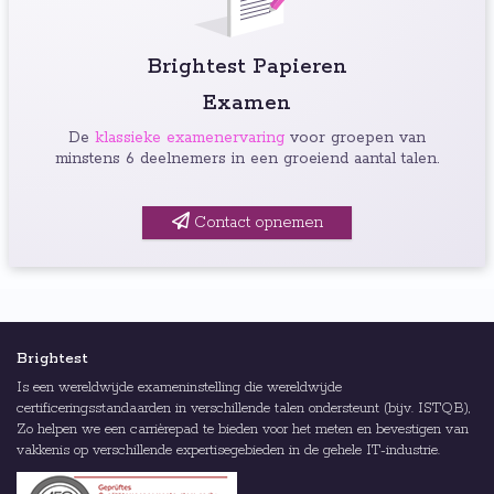
Brightest Papieren
Examen
De
klassieke examenervaring
voor groepen van
minstens 6 deelnemers in een groeiend aantal talen.
Contact opnemen
Brightest
Is een wereldwijde exameninstelling die wereldwijde
certificeringsstandaarden in verschillende talen ondersteunt (bijv. ISTQB),
Zo helpen we een carrièrepad te bieden voor het meten en bevestigen van
vakkenis op verschillende expertisegebieden in de gehele IT-industrie.